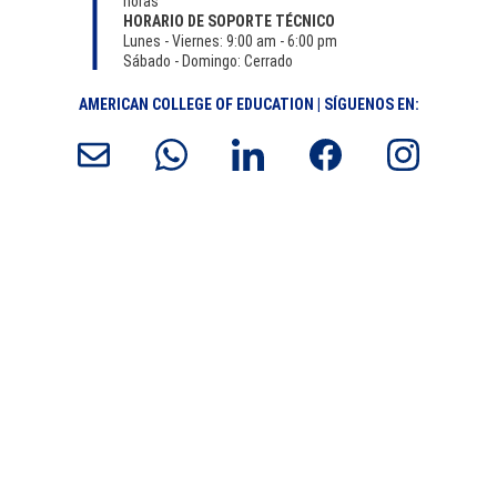
horas
HORARIO DE SOPORTE TÉCNICO
Lunes - Viernes: 9:00 am - 6:00 pm
Sábado - Domingo: Cerrado
AMERICAN COLLEGE OF EDUCATION | SÍGUENOS EN:
Las marcas comerciales de EDUCOLLEGE ® que se muestran 
en los sitios web y en los materiales del Colegio son marcas 
comerciales del mismo, utilizadas y/o registradas en los 
Estados Unidos y otros países. Se prohíbe el uso o la 
exhibición de cualquier manera de las marcas comerciales del 
American College of Education sin el consentimiento previo 
por escrito del Colegio.