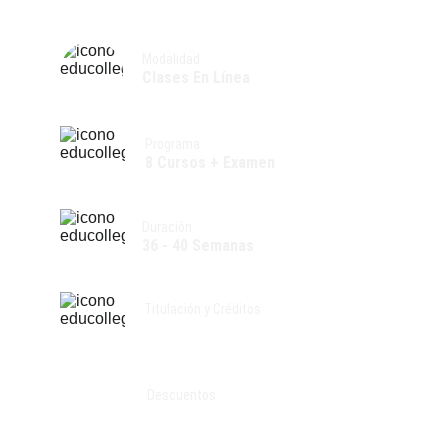
Modalidad
Clases En Línea
Programa
8 Cursos + Examen
Duración
36 - 40 Semanas
Titulación y Créditos
360 Horas | 24 CE
Descuentos
Becas hasta el 30%