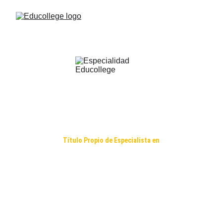
Título Propio de Especialista en
GERENCIA Y ADMINISTRACIÓN 
EMPRESARIAL
RVOE/DOED - ACE2466406