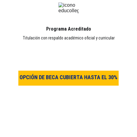
Programa Acreditado
Titulación con respaldo académico oficial y curricular
OPCIÓN DE BECA CUBIERTA HASTA EL 30%
Si necesitas ayuda con tu solicitud de matrícula, estás
en el lugar correcto. Solo tienes que completar el
formulario y uno de nuestros expertos se pondrá en
contacto contigo para brindarte el apoyo necesario
durante todo el proceso. Nuestro equipo está compuesto
por profesionales capacitados que conocen todos los
detalles y requisitos para realizar una solicitud de
matrícula exitosa. Ya no tienes que preocuparte por