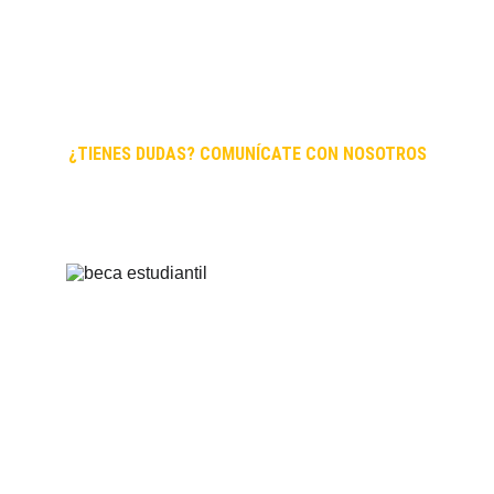
hacerlo solo, estamos aquí para guiarte y asegurarnos de
que tengas todas las herramientas necesarias para lograr
tu objetivo. No dudes en completar el formulario y dar el
primer paso hacia tu futuro académico. ¡Estamos
ansiosos por ayudarte!
¿TIENES DUDAS? COMUNÍCATE CON NOSOTROS